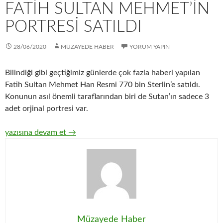
FATIH SULTAN MEHMET’IN
PORTRESI SATILDI
28/06/2020
MÜZAYEDE HABER
YORUM YAPIN
Bilindiği gibi geçtiğimiz günlerde çok fazla haberi yapılan
Fatih Sultan Mehmet Han Resmi 770 bin Sterlin’e satıldı.
Konunun asıl önemli taraflarından biri de Sutan’ın sadece 3
adet orjinal portresi var.
Fatih Sultan Mehmet’in portresi satıldı
yazısına devam et
→
Müzayede Haber