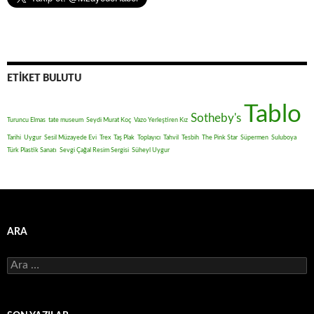
ETIKET BULUTU
Tablo
Sotheby's
Turuncu Elmas
tate museum
Seydi Murat Koç
Vazo Yerleştiren Kız
Tarihi
Uygur
Sesil Müzayede Evi
Trex
Taş Plak
Toplayıcı
Tahvil
Tesbih
The Pink Star
Süpermen
Suluboya
Türk Plastik Sanatı
Sevgi Çağal Resim Sergisi
Süheyl Uygur
ARA
Arama: