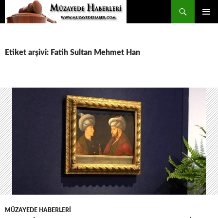
İçeriğe
Ara
atla
BIRINCI
MENÜ
Etiket arşivi: Fatih Sultan Mehmet Han
MÜZAYEDE HABERLERI