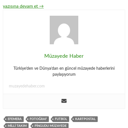
ONLINE FIRSAT MÜZAYEDESİ / Kartpostal, Efemera, Fotoğraf (
yazısına devam et
→
Müzayede Haber
Türkiye’den ve Dünya’dan en güncel müzayede haberlerini
paylaşıyorum
muzayedehaber.com
EFEMERA
FOTOĞRAF
FUTBOL
KARTPOSTAL
MILLI TAKIM
PINGUDU MÜZAYEDE