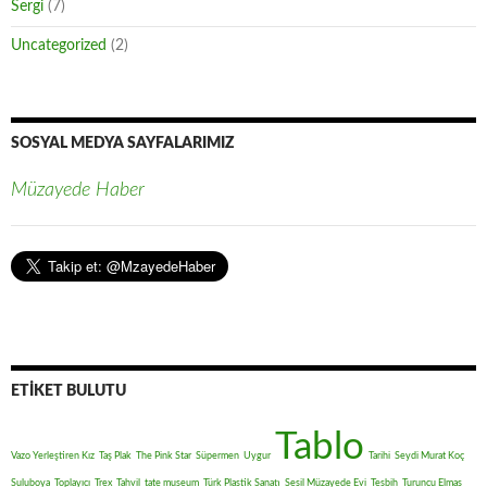
Sergi
(7)
Uncategorized
(2)
SOSYAL MEDYA SAYFALARIMIZ
Müzayede Haber
ETIKET BULUTU
Tablo
Vazo Yerleştiren Kız
Taş Plak
The Pink Star
Süpermen
Uygur
Tarihi
Seydi Murat Koç
Suluboya
Toplayıcı
Trex
Tahvil
tate museum
Türk Plastik Sanatı
Sesil Müzayede Evi
Tesbih
Turuncu Elmas