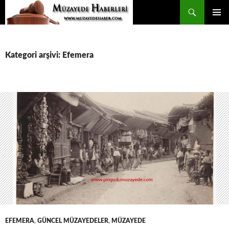
İçeriğe
Ara
atla
BIRINCI
MENÜ
Kategori arşivi: Efemera
EFEMERA
,
GÜNCEL MÜZAYEDELER
,
MÜZAYEDE